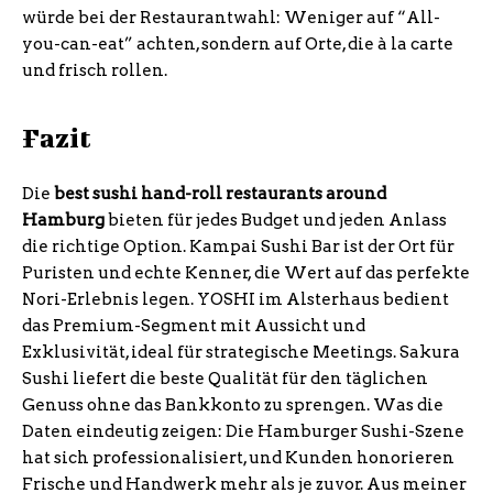
würde bei der Restaurantwahl: Weniger auf “All-
you-can-eat” achten, sondern auf Orte, die à la carte
und frisch rollen.
Fazit
Die
best sushi hand-roll restaurants around
Hamburg
bieten für jedes Budget und jeden Anlass
die richtige Option. Kampai Sushi Bar ist der Ort für
Puristen und echte Kenner, die Wert auf das perfekte
Nori-Erlebnis legen. YOSHI im Alsterhaus bedient
das Premium-Segment mit Aussicht und
Exklusivität, ideal für strategische Meetings. Sakura
Sushi liefert die beste Qualität für den täglichen
Genuss ohne das Bankkonto zu sprengen. Was die
Daten eindeutig zeigen: Die Hamburger Sushi-Szene
hat sich professionalisiert, und Kunden honorieren
Frische und Handwerk mehr als je zuvor. Aus meiner