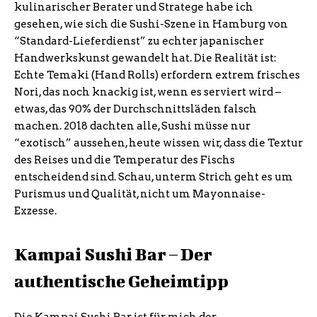
kulinarischer Berater und Stratege habe ich
gesehen, wie sich die Sushi-Szene in Hamburg von
“Standard-Lieferdienst” zu echter japanischer
Handwerkskunst gewandelt hat. Die Realität ist:
Echte Temaki (Hand Rolls) erfordern extrem frisches
Nori, das noch knackig ist, wenn es serviert wird –
etwas, das 90% der Durchschnittsläden falsch
machen. 2018 dachten alle, Sushi müsse nur
“exotisch” aussehen, heute wissen wir, dass die Textur
des Reises und die Temperatur des Fischs
entscheidend sind. Schau, unterm Strich geht es um
Purismus und Qualität, nicht um Mayonnaise-
Exzesse.
Kampai Sushi Bar – Der
authentische Geheimtipp