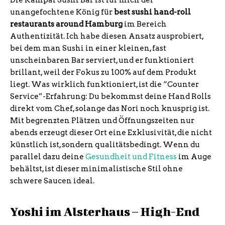
Die Kampai Sushi Bar ist für mich der
unangefochtene König für
best sushi hand-roll
restaurants around Hamburg
im Bereich
Authentizität. Ich habe diesen Ansatz ausprobiert,
bei dem man Sushi in einer kleinen, fast
unscheinbaren Bar serviert, und er funktioniert
brillant, weil der Fokus zu 100% auf dem Produkt
liegt. Was wirklich funktioniert, ist die “Counter
Service”-Erfahrung: Du bekommst deine Hand Rolls
direkt vom Chef, solange das Nori noch knusprig ist.
Mit begrenzten Plätzen und Öffnungszeiten nur
abends erzeugt dieser Ort eine Exklusivität, die nicht
künstlich ist, sondern qualitätsbedingt. Wenn du
parallel dazu deine
Gesundheit und Fitness
im Auge
behältst, ist dieser minimalistische Stil ohne
schwere Saucen ideal.
Yoshi im Alsterhaus – High-End