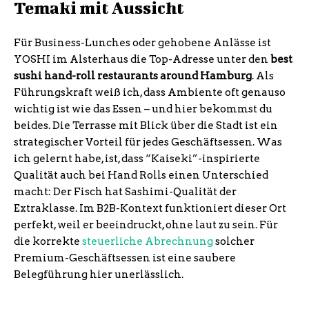
Temaki mit Aussicht
Für Business-Lunches oder gehobene Anlässe ist
YOSHI im Alsterhaus die Top-Adresse unter den
best
sushi hand-roll restaurants around Hamburg
. Als
Führungskraft weiß ich, dass Ambiente oft genauso
wichtig ist wie das Essen – und hier bekommst du
beides. Die Terrasse mit Blick über die Stadt ist ein
strategischer Vorteil für jedes Geschäftsessen. Was
ich gelernt habe, ist, dass “Kaiseki”-inspirierte
Qualität auch bei Hand Rolls einen Unterschied
macht: Der Fisch hat Sashimi-Qualität der
Extraklasse. Im B2B-Kontext funktioniert dieser Ort
perfekt, weil er beeindruckt, ohne laut zu sein. Für
die korrekte
steuerliche Abrechnung
solcher
Premium-Geschäftsessen ist eine saubere
Belegführung hier unerlässlich.