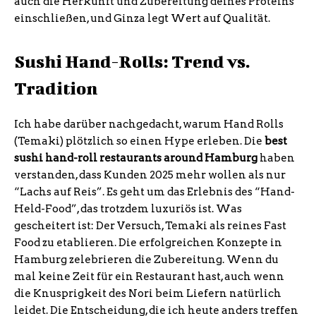
auch die Herkunft und Zubereitung deines Proteins
einschließen, und Ginza legt Wert auf Qualität.
Sushi Hand-Rolls: Trend vs.
Tradition
Ich habe darüber nachgedacht, warum Hand Rolls
(Temaki) plötzlich so einen Hype erleben. Die
best
sushi hand-roll restaurants around Hamburg
haben
verstanden, dass Kunden 2025 mehr wollen als nur
“Lachs auf Reis”. Es geht um das Erlebnis des “Hand-
Held-Food”, das trotzdem luxuriös ist. Was
gescheitert ist: Der Versuch, Temaki als reines Fast
Food zu etablieren. Die erfolgreichen Konzepte in
Hamburg zelebrieren die Zubereitung. Wenn du
mal keine Zeit für ein Restaurant hast, auch wenn
die Knusprigkeit des Nori beim Liefern natürlich
leidet. Die Entscheidung, die ich heute anders treffen